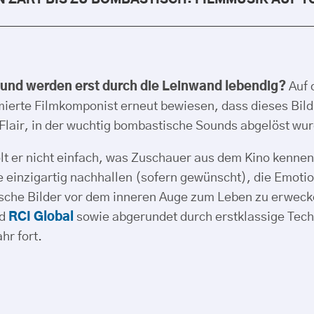
N ZART BIS ZU BOMBASTISCH: FILMMUSIK AUF T
 und werden erst durch die Leinwand lebendig?
Auf 
rte Filmkomponist erneut bewiesen, dass dieses Bild 
lair, in der wuchtig bombastische Sounds abgelöst wu
t er nicht einfach, was Zuschauer aus dem Kino kennen,
ie einzigartig nachhallen (sofern gewünscht), die Emot
ische Bilder vor dem inneren Auge zum Leben zu erweck
nd
RCI Global
sowie abgerundet durch erstklassige Techn
hr fort.