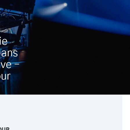
e 
ans 
ve – 
ur 