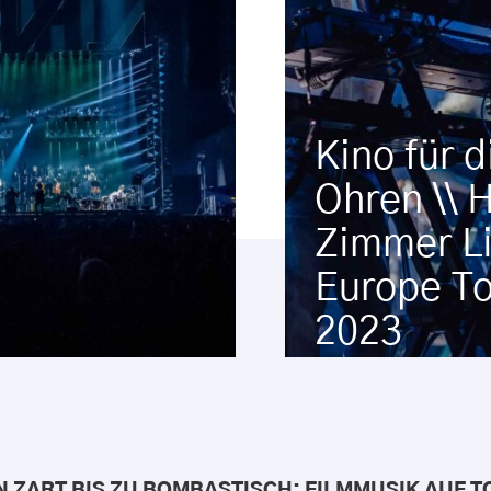
Kino für di
Ohren \\ H
Zimmer Li
Europe To
2023 