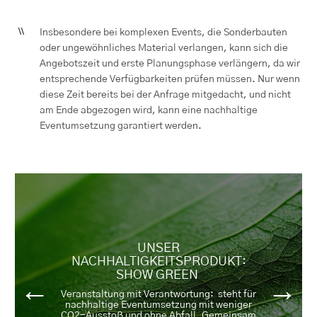
Insbesondere bei komplexen Events, die Sonderbauten
oder ungewöhnliches Material verlangen, kann sich die
Angebotszeit und erste Planungsphase verlängern, da wir
entsprechende Verfügbarkeiten prüfen müssen. Nur wenn
diese Zeit bereits bei der Anfrage mitgedacht, und nicht
am Ende abgezogen wird, kann eine nachhaltige
Eventumsetzung garantiert werden.
UNSER
NACHHALTIGKEITSPRODUKT:
SHOW GREEN
←
→
Veranstaltung mit Verantwortung: steht für
nachhaltige Eventumsetzung mit weniger
CO2-Ausstoß und ohne Abfall. Gemeinsam