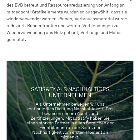
des BVB betreut und Ressourcenreduzierung von Anfang an
mitgedacht: Grafikelemente wurden so ausgewählt, dass sie
wiederverwendet werden können, Verbrauchsmaterial wurde
reduziert, Bühnenfronten und weitere Verblendungen zur
Wiederverwendung aus Holz gebaut, Vorhänge und Möbel
gemietet.
SATIS&FY ALS NACHHALTIGES
UNTERNEHMEN
Als Unternehmen bewegen wir uns
kontinuierlich Richtung Nachhaltigkeit. Das
beweisen unsere Audits und
Zertifizierungen. Mit satis&fy haben Sie
einen starken Partner in allen Bereichen der
Eventplanung an der Seite, der
Nachhaltigkeit vom ersten Moment an
mitdenkt.