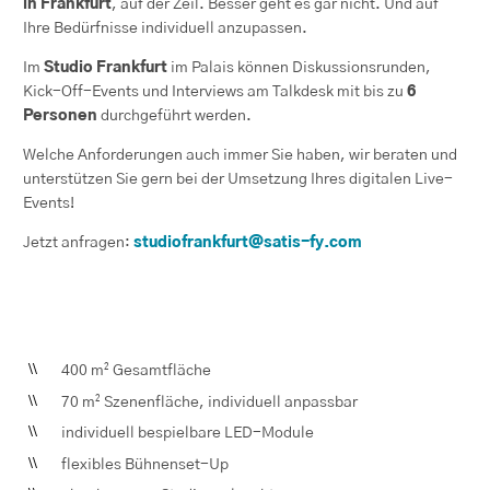
in Frankfurt
, auf der Zeil. Besser geht es gar nicht. Und auf
Ihre Bedürfnisse individuell anzupassen.
Im
Studio Frankfurt
im Palais können Diskussionsrunden,
Kick-Off-Events und
Interviews am
Talkdesk mit bis zu
6
Personen
durchgeführt werden.
Welche Anforderungen auch immer Sie haben, wir beraten und
unterstützen Sie gern bei der Umsetzung Ihres digitalen Live-
Events!
Jetzt anfragen:
studiofrankfurt@satis-fy.com
400 m² Gesamtfläche
70 m² Szenenfläche, individuell anpassbar
individuell bespielbare LED-Module
flexibles Bühnenset-Up