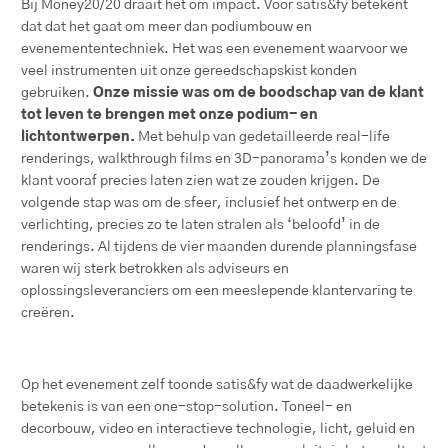
Bij Money20/20 draait het om impact. Voor satis&fy betekent
dat dat het gaat om meer dan podiumbouw en
evenemententechniek. Het was een evenement waarvoor we
veel instrumenten uit onze gereedschapskist konden
gebruiken.
Onze missie was om de boodschap van de klant
tot leven te brengen met onze podium- en
lichtontwerpen.
Met behulp van gedetailleerde real-life
renderings, walkthrough films en 3D-panorama’s konden we de
klant vooraf precies laten zien wat ze zouden krijgen. De
volgende stap was om de sfeer, inclusief het ontwerp en de
verlichting, precies zo te laten stralen als ‘beloofd’ in de
renderings. Al tijdens de vier maanden durende planningsfase
waren wij sterk betrokken als adviseurs en
oplossingsleveranciers om een meeslepende klantervaring te
creëren.
Op het evenement zelf toonde satis&fy wat de daadwerkelijke
betekenis is van een one-stop-solution. Toneel- en
decorbouw, video en interactieve technologie, licht, geluid en